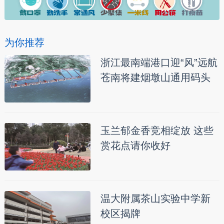
为你推荐
浙江最南端港口迎“风”远航
苍南将建烟墩山通用码头
玉兰郁金香竞相绽放 这些
赏花点请你收好
温大附属茶山实验中学新
校区揭牌