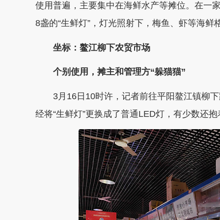
使用普遍，主要集中在海鲜水产等摊位。在一
8盏的“生鲜灯”，灯光照射下，梅鱼、虾等海鲜
坐标：鳌江柳下农贸市场
个别使用，摊主和管理方“躲猫猫”
3月16日
10时许，记者前往平阳鳌江镇柳
经将“生鲜灯”更换成了普通LED灯，有少数还抱