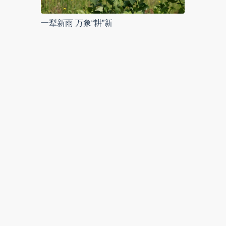
一犁新雨 万象“耕”新