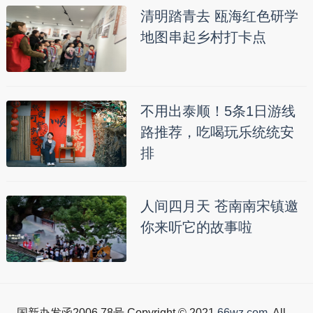
清明踏青去 瓯海红色研学
地图串起乡村打卡点
不用出泰顺！5条1日游线
路推荐，吃喝玩乐统统安
排
人间四月天 苍南南宋镇邀
你来听它的故事啦
国新办发函2006.78号 Copyright © 2021
66wz.com
. All