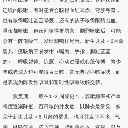
连续的咳嗽，有时患者会咳得面红耳赤、弯腰弓背，
也有咳得呕吐甚至晕厥，还有的孩子咳得眼睛出血。
昼夜都咳嗽，但夜间咳得更厉害。剧烈咳嗽后，可能
会有一阵倒吸气，发出鸡鸣样尾音。新生儿及＜6月龄
婴儿：痉咳后容易发绀（嘴唇、手指、脚趾蓝蓝
的）、呼吸暂停、惊厥、心动过缓或心脏停搏。青少
年或者成人也可能得百日咳，常无典型痉咳症状，而
是表现为阵发性咳嗽和暂时性咳嗽缓解交替。
恢复期：一般在1~2 周或更长，咳嗽频率和严重
程度逐渐降低。百日咳的并发症，以肺炎最常见，多
见于新生儿及＜6 月龄的婴儿，也可并发肺不张、气
胸、纵隔气肿、皮下气肿、肺动脉高压、窒息，以及