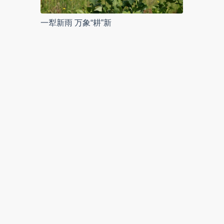
一犁新雨 万象“耕”新