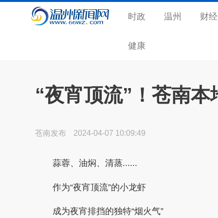
时政
温州
财经
健康
“夜宵顶流”！苍南本
苍南发布
2024-04-07 10:09:49
蒜蓉、油焖、清蒸......
作为“夜宵顶流”的小龙虾
成为夜宵排挡的独特“烟火气”