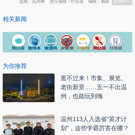
监制：阮周琳
责任编辑：叶双莲
编辑：杨丽
新闻中心
相关新闻
为你推荐
逛不过来！市集、展览、
老街新景……五一不出温
州，也能玩到嗨
温州113人入选省“英才计
划”，这些学霸厉害在哪？