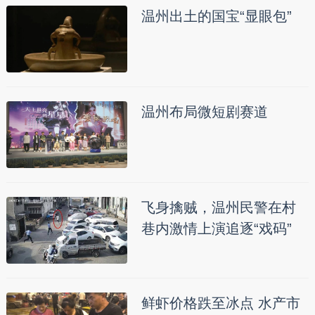
温州出土的国宝“显眼包”
温州布局微短剧赛道
飞身擒贼，温州民警在村
巷内激情上演追逐“戏码”
鲜虾价格跌至冰点 水产市