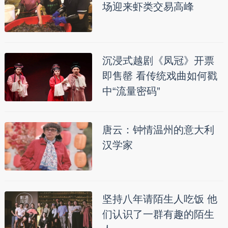
场迎来虾类交易高峰
沉浸式越剧《凤冠》开票
即售罄 看传统戏曲如何戳
中“流量密码”
唐云：钟情温州的意大利
汉学家
坚持八年请陌生人吃饭 他
们认识了一群有趣的陌生