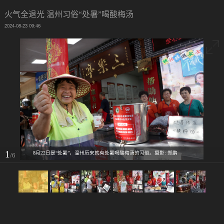
火气全退光 温州习俗“处暑”喝酸梅汤
2024-08-23 09:46
1
8月22日是“处暑”，温州历来就有处暑喝酸梅汤的习俗。摄影: 郑鹏
/6