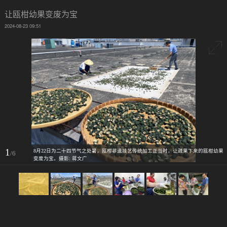
让瓯柑幼果变废为宝
2024-08-23 09:51
1
8月22日为二十四节气之处暑，瓯柑非遗技艺传统加工正当时，让疏果下来的瓯柑幼果
/6
变废为宝。摄影: 蒋文广