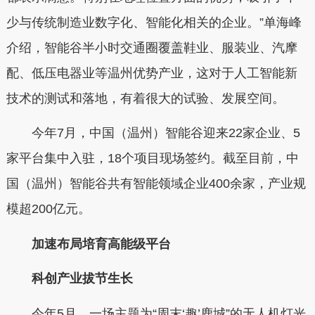
少与传统制造业数字化、智能化相关的企业。
”
单海峰
介绍，智能谷
半小时交通圈覆盖鞋业、服装业、汽摩
配、低压电器业等温州优势产业，
这对于人工智能新
技术的测试和落地，有着很大的试验、发展空间。
今
年
7
月，中国（温州）智能谷迎来
22
家企业、
5
家平台集中入驻，
18
个项目现场签约。截至目前，中
国（温州）智能谷共有智能领域企业
400
余家，产业规
模超
200
亿元。
加速布局培育高能级平台
科创产业拔节生长
今年
5
月，一场主题为
“
周末
‘
趣
’
鹿城
”
的无人机灯光