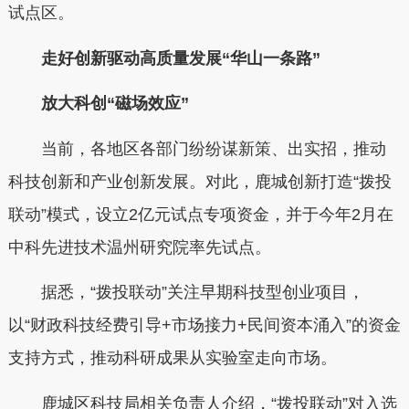
试点区。
走好创新驱动高质量发展“华山一条路”
放大科创“磁场效应”
当前，各地区各部门纷纷谋新策、出实招，推动
科技创新和产业创新发展。对此，鹿城创新打造
“
拨投
联动
”
模式，设立
2
亿元试点专项资金，并于今年
2
月在
中科先进技术温州研究院率先试点。
据悉，
“
拨投联动
”
关注早期科技型创业项目，
以
“
财政科技经费引导
+
市场接力
+
民间资本涌入
”
的资金
支持方式
，推动科研成果从实验室走向市场。
鹿城区科技局相关负责人介绍，
“
拨投联动
”
对入选