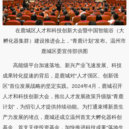
在鹿城区人才和科技创新大会暨中国智能谷（大
孵化器集群）建设推进会上，“青鹿计划”发布。温州市
鹿城区委宣传部供图
高能级平台加速落地、新兴产业飞速发展、科技
成果转化提速的背后，是鹿城对
“
人才强区、创新强
区
”
首位发展战略的坚定实践。
2024
年
4
月，鹿城召开
人才和科技创新大会，
推出人才发展政策
升级版
“
青鹿
计划
”
，为招引人才提供持续动能。为
打通束缚新质生
产力发展的堵点
，
鹿城还成立
温州
首支大孵化器科创
基金、首支天使投资基金
，加快推进科技成果
“
落地生