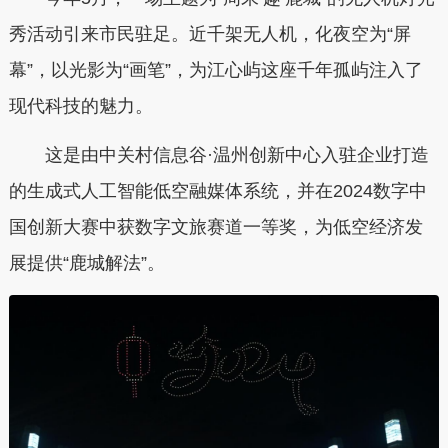
秀活动引来市民驻足。近千架无人机，化夜空为
“
屏
幕
”
，以光影为
“
画笔
”
，
为
江心屿
这座千年孤屿注入了
现代科技的魅力
。
这是由
中关村信息谷
·
温州创新中心入驻企业打造
的生成式人工智能低空融媒体系统，并在
2024
数字中
国创新大赛中获数字文旅赛道一等奖，为低空经济发
展提供
“
鹿城解法
”
。