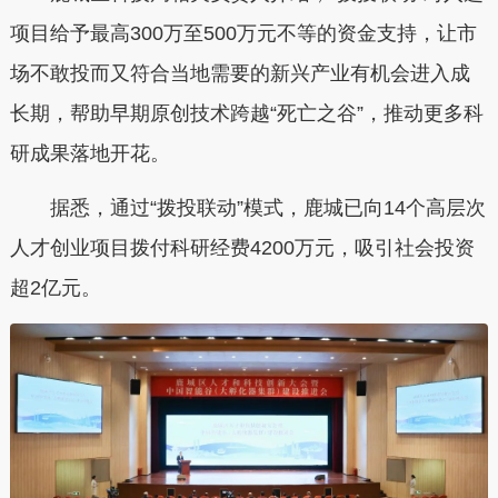
项目给予最高
300
万至
500
万元不等的资金支持，让市
场不敢投而又符合当地需要的新兴产业有机会进入成
长期
，帮助早期原创技术跨越
“
死亡之谷
”
，推动更多科
研成果落地开花。
据悉，
通过
“
拨投联动
”
模式，鹿城已向
14
个高层次
人才创业项目拨付科研经费
4200
万元，吸引社会投资
超
2
亿元。