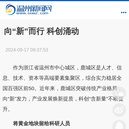
向“新”而行 科创涌动
2024-09-17 09:37:53
作为浙江省温州市中心城区，鹿城区是人才、信
息、技术、资本等高端要素集聚区，综合实力稳居全
国百强区前
50
。近年来，鹿城区突破传统产业格局，
向
“
新
”
发力，产
业
发展
焕新提质，
科创
“
含
新
量
”
不断
提
升
。
将黄金地块留给科研人员