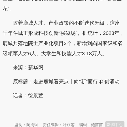
花
”
。
随着鹿城人才、产业政策的不断迭代升级，这座
千年斗城正形成科技创新
“
强磁场
”
。据统计，
2023
年，
鹿城共落地院士产业化项目
3
个，新增到岗国家级和省
级领军人才
6
人、大学生和技能人才
3.
18
万人。
来源：新华网
原标题：
走进鹿城看亮点丨向“新”而行 科创涌动
记者：徐景萱
本文转自：
温州新闻网 66wz.com
监制：阮周琳
责任编辑：叶双莲
编辑：鲍苗苗
新闻中心