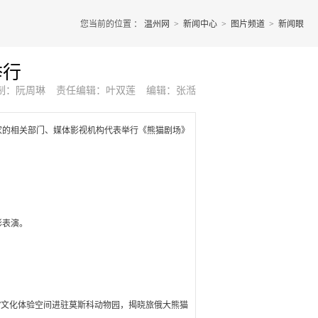
您当前的位置 ：
温州网
>
新闻中心
>
图片频道
>
新闻眼
举行
制：阮周琳
责任编辑：叶双莲
编辑：张湉
家的相关部门、媒体影视机构代表举行《熊猫剧场》
彩表演。
”文化体验空间进驻莫斯科动物园，揭晓旅俄大熊猫