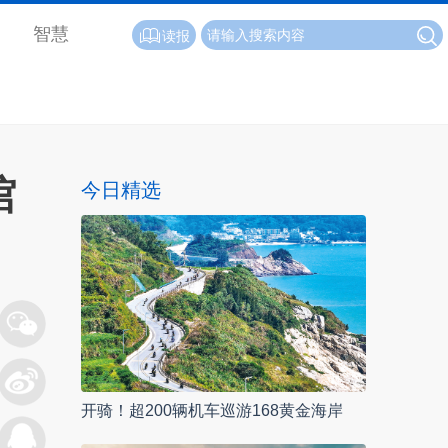
智慧
读报
馆
今日精选
开骑！超200辆机车巡游168黄金海岸