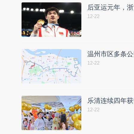
后亚运元年，浙
12-22
温州市区多条公
12-22
乐清连续四年获
12-22