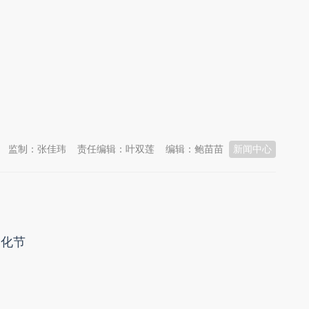
燊
监制：张佳玮
责任编辑：叶双莲
编辑：鲍苗苗
新闻中心
文化节