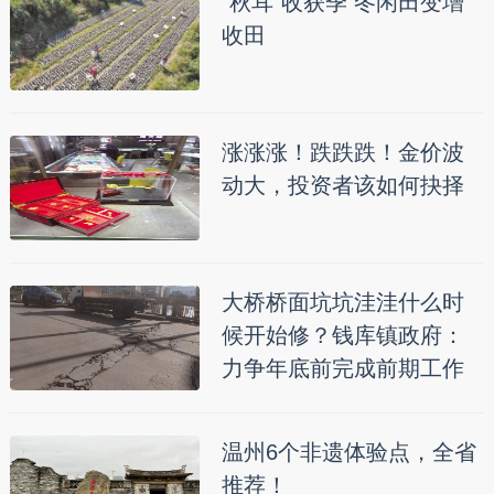
“秋耳”收获季 冬闲田变增
收田
涨涨涨！跌跌跌！金价波
动大，投资者该如何抉择
大桥桥面坑坑洼洼什么时
候开始修？钱库镇政府：
力争年底前完成前期工作
温州6个非遗体验点，全省
推荐！