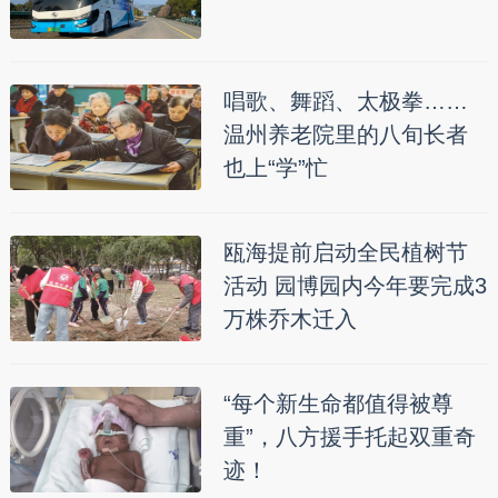
唱歌、舞蹈、太极拳……
温州养老院里的八旬长者
也上“学”忙
瓯海提前启动全民植树节
活动 园博园内今年要完成3
万株乔木迁入
“每个新生命都值得被尊
重”，八方援手托起双重奇
迹！