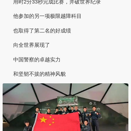
用时2分33秒完成比赛，并破世界纪录
他参加的另一项极限越障科目
也取得了第二名的好成绩
向全世界展现了
中国警察的卓越实力
和坚韧不拔的精神风貌