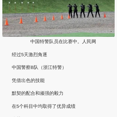
中国特警队员在比赛中。人民网
经过5天激烈角逐
中国警察B队（浙江特警）
凭借出色的技能
默契的配合和顽强的毅力
在5个科目中均取得了优异成绩