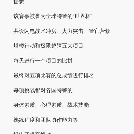
据悉
该赛事被誉为全球特警的“世界杯”
共设闪电战术冲房、火力突击、警官营救
塔楼行动和极限越障五大项目
每天进行一个项目的比拼
最终对五项比赛的总成绩进行排名
每项挑战都对各国特警的
身体素质、心理素质、战术技能
熟练程度和团队协作能力等