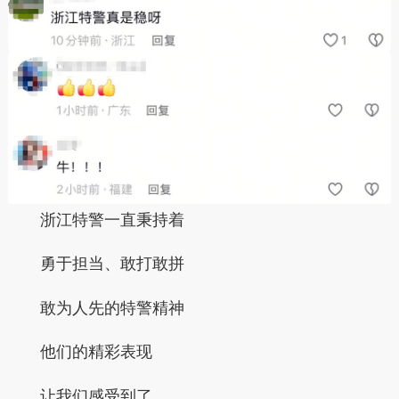
浙江特警一直秉持着
勇于担当、敢打敢拼
敢为人先的特警精神
他们的精彩表现
让我们感受到了