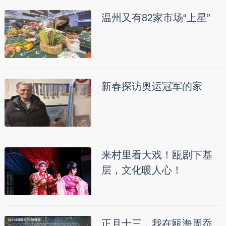
温州又有82家市场“上星”
新春探访奥运冠军的家
来村里看大戏！瓯剧下基
层，文化暖人心！
正月十三，我在瓯海周岙