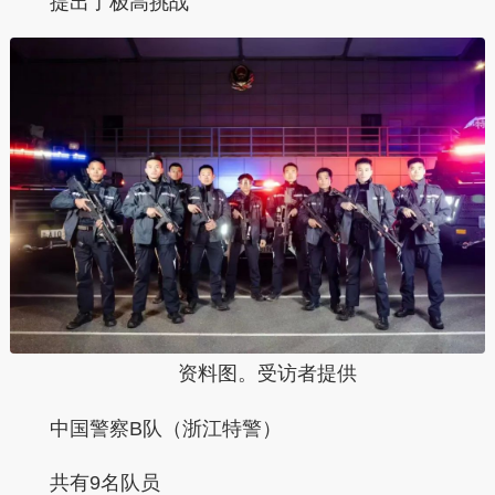
提出了极高挑战
资料图。受访者提供
中国警察B队（浙江特警）
共有9名队员