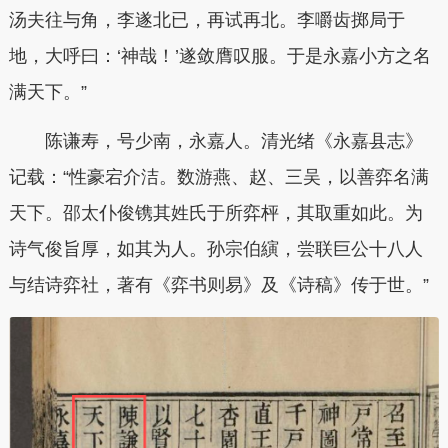
汤夫往与角，李遂北已，再试再北。李嚼齿掷局于
地，大呼曰：‘神哉！’遂敛膺叹服。于是永嘉小方之名
满天下。”
陈谦寿，号少南，永嘉人。清光绪《永嘉县志》
记载：“性豪宕介洁。数游燕、赵、三吴，以善弈名满
天下。邵太仆俊镌其姓氏于所弈枰，其取重如此。为
诗气俊旨厚，如其为人。孙宗伯縯，尝联巨公十八人
与结诗弈社，著有《弈书则易》及《诗稿》传于世。”