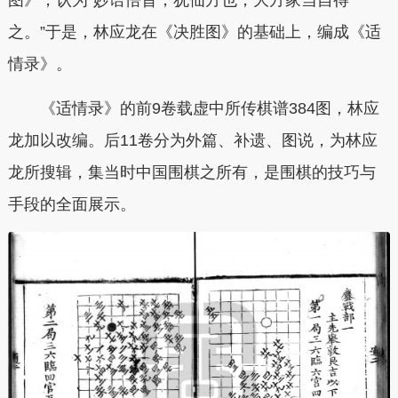
图》，认为“妙语悟旨，犹仙方也，大方家当自得
之。”于是，林应龙在《决胜图》的基础上，编成《适
情录》。
《适情录》的前9卷载虚中所传棋谱384图，林应
龙加以改编。后11卷分为外篇、补遗、图说，为林应
龙所搜辑，集当时中国围棋之所有，是围棋的技巧与
手段的全面展示。