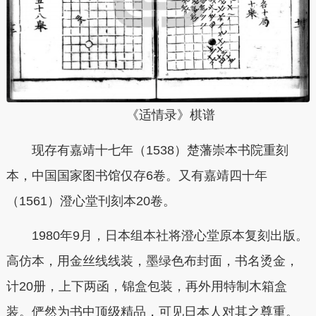
《适情录》棋谱
现存有嘉靖十七年（1538）楚藩崇本书院重刻
本，中国国家图书馆仅存6卷。又有嘉靖四十年
（1561）澄心堂刊刻本20卷。
1980年9月，日本组本社将澄心堂原本复刻出版。
高仿本，用金丝线线装，墨绿色布封面，书名烫金，
计20册，上下两函，锦盒包装，再外用特制木箱盒
装。俨然为书中顶级精品，可见日本人对其之尊重。