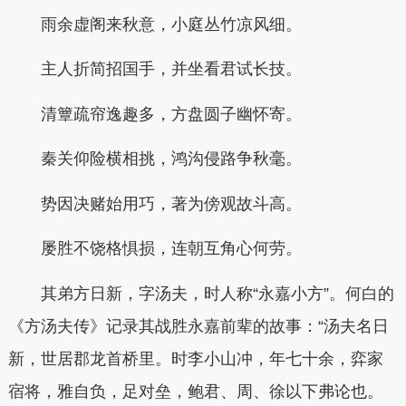
雨余虚阁来秋意，小庭丛竹凉风细。
主人折简招国手，并坐看君试长技。
清簟疏帘逸趣多，方盘圆子幽怀寄。
秦关仰险横相挑，鸿沟侵路争秋毫。
势因决赌始用巧，著为傍观故斗高。
屡胜不饶格惧损，连朝互角心何劳。
其弟方日新，字汤夫，时人称“永嘉小方”。何白的
《方汤夫传》记录其战胜永嘉前辈的故事：“汤夫名日
新，世居郡龙首桥里。时李小山冲，年七十余，弈家
宿将，雅自负，足对垒，鲍君、周、徐以下弗论也。