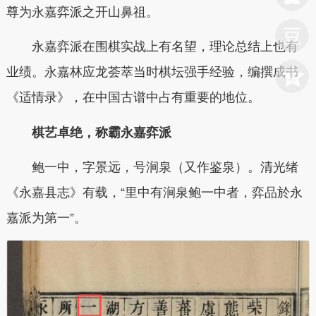
尊为永嘉弈派之开山鼻祖。
永嘉弈派在围棋实战上有名望，理论总结上也有
业绩。永嘉林应龙荟萃当时棋坛强手经验，编撰成书
《适情录》，在中国古谱中占有重要的地位。
棋艺卓绝，称霸永嘉弈派
鲍一中，字景远，号涧泉（又作鉴泉）。清光绪
《永嘉县志》有载，“里中有涧泉鲍一中者，弈品於永
嘉派为第一”。