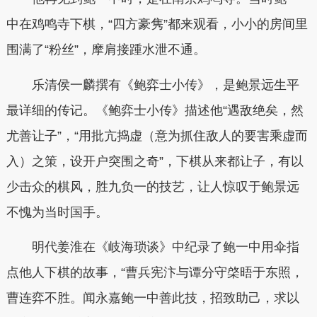
中在鸡鸣寺下棋，“四方豪隽”都来观看，小小的房间里
围满了“粉丝”，摩肩接踵水泄不通。
乐清侯一麟撰有《鲍弈士小传》，是鲍景远生平
最详细的传记。《鲍弈士小传》描述他“遇敌绝矣，然
尤善让子”，“用批亢捣虚（意为抓住敌人的要害乘虚而
入）之策，设开户突围之奇”，下棋从来都让子，有以
少击众的棋风，胜九负一的技艺，让人惊叹于鲍景远
不愧为当时国手。
明代姜淮在《岐海琐谈》中纪录了鲍一中用伞指
点他人下棋的故事，“曹兵宪汴与谭分守棨晤于东照，
曹连弈不胜。闻永嘉鲍一中善此技，招致助己，求以