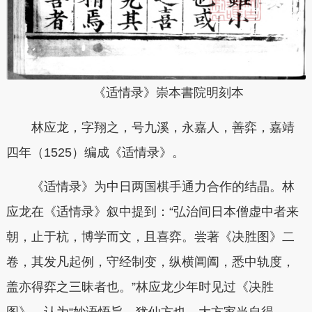
《适情录》崇本書院明刻本
林应龙，字翔之，号九溪，永嘉人，善弈，嘉靖
四年（1525）编成《适情录》。
《适情录》为中日两国棋手通力合作的结晶。林
应龙在《适情录》叙中提到：“弘治间日本僧虚中者来
朝，止于杭，博学而文，且喜弈。尝著《决胜图》二
卷，其发凡起例，守经制变，纵横阊阖，悉中轨度，
盖亦得弈之三昧者也。”林应龙少年时见过《决胜