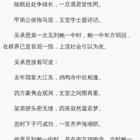
能棋处处争雄长，一旦遇君皆怅罔。
甲第公侯饰马迎，玉堂学士题诗访。
吴承恩第一次见到鲍一中时，鲍一中年方弱冠，
在棋界已是首屈一指，上流社会引以为友。
吴承恩接着写道：
去年我客大江东，鸡鸣寺中欣相逢。
四方豪隽会观局，丈室之间围再重。
架肩骈头密无缝，四座寂然凝若梦。
忽时下子巧成功，一笑齐声海潮哄。
他再见到鲍一中时，是在南京鸡鸣寺。当时鲍一