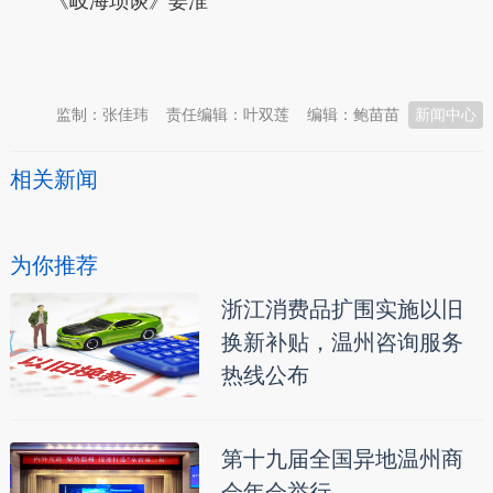
《岐海琐谈》姜淮
本文转自：
温州新闻网 66wz.com
监制：张佳玮
责任编辑：叶双莲
编辑：鲍苗苗
新闻中心
相关新闻
为你推荐
浙江消费品扩围实施以旧
换新补贴，温州咨询服务
热线公布
第十九届全国异地温州商
会年会举行