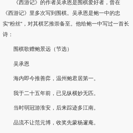
《西游记》的作者吴承恩是围棋爱好者，曾在
《西游记》里多次写到围棋。吴承恩是鲍一中的忠
实“粉丝”，对其棋艺推崇备至。他给鲍一中写过一首长
诗：
围棋歌赠鲍景远（节选）
吴承恩
海内即今推善弈，温州鲍君居第一。
我于二十五年前，已见纵横妙无匹。
当时弱冠游淮安，后来踪迹多江南。
品流不让范元博，收奖先蒙杨邃庵。