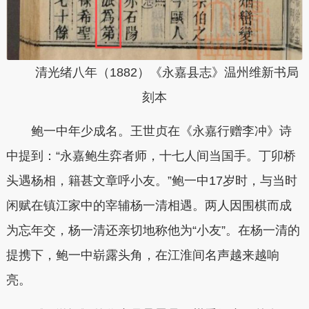
清光绪八年（1882）《永嘉县志》温州维新书局
刻本
鲍一中年少成名。王世贞在《永嘉行赠李冲》诗
中提到：“永嘉鲍生弈者师，十七人间当国手。丁卯桥
头遇杨相，籍甚文章呼小友。”鲍一中17岁时，与当时
闲赋在镇江家中的宰辅杨一清相遇。两人因围棋而成
为忘年交，杨一清还亲切地称他为“小友”。在杨一清的
提携下，鲍一中崭露头角，在江淮间名声越来越响
亮。