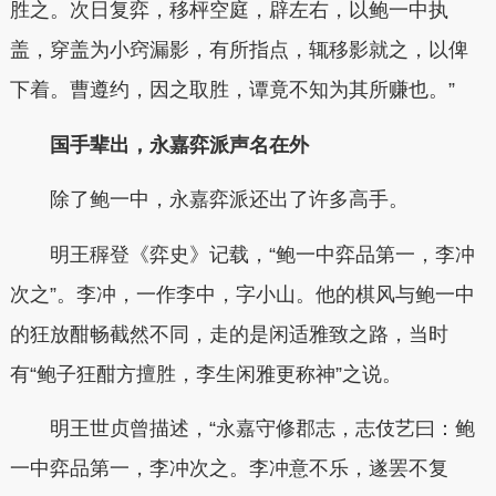
胜之。次日复弈，移枰空庭，辟左右，以鲍一中执
盖，穿盖为小窍漏影，有所指点，辄移影就之，以俾
下着。曹遵约，因之取胜，谭竟不知为其所赚也。”
国手辈出，永嘉弈派声名在外
除了鲍一中，永嘉弈派还出了许多高手。
明王稺登《弈史》记载，“鲍一中弈品第一，李冲
次之”。李冲，一作李中，字小山。他的棋风与鲍一中
的狂放酣畅截然不同，走的是闲适雅致之路，当时
有“鲍子狂酣方擅胜，李生闲雅更称神”之说。
明王世贞曾描述，“永嘉守修郡志，志伎艺曰：鲍
一中弈品第一，李冲次之。李冲意不乐，遂罢不复