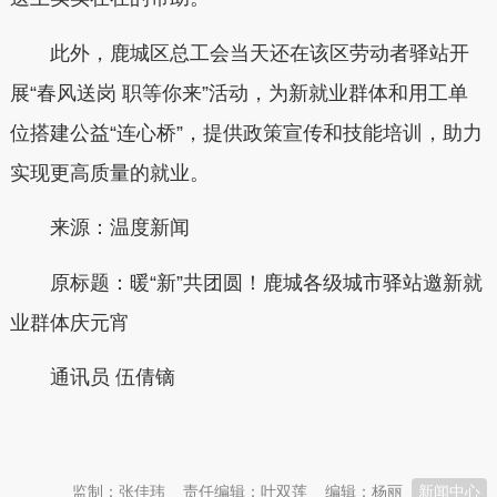
此外，鹿城区总工会当天还在该区劳动者驿站开
展“春风送岗 职等你来”活动，为新就业群体和用工单
位搭建公益“连心桥”，提供政策宣传和技能培训，助力
实现更高质量的就业。
来源：温度新闻
原标题：暖“新”共团圆！鹿城各级城市驿站邀新就
业群体庆元宵
通讯员
伍倩镝
本文转自：
温州新闻网 66wz.com
监制：张佳玮
责任编辑：叶双莲
编辑：杨丽
新闻中心