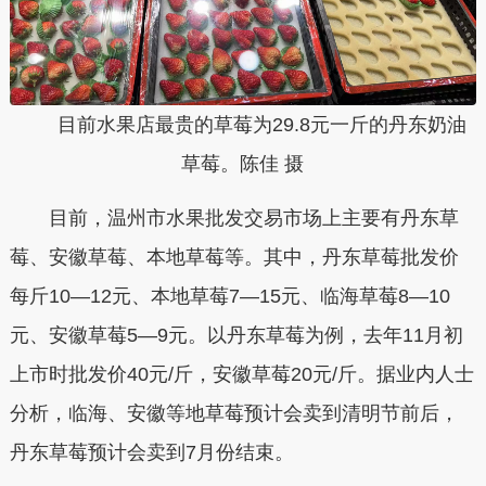
目前水果店最贵的草莓为29.8元一斤的丹东奶油
草莓。陈佳 摄
目前，温州市水果批发交易市场上主要有丹东草
莓、安徽草莓、本地草莓等。其中，
丹东草莓批发价
每斤10—12元、本地草莓7—15元、临海草莓8—10
元、安徽草莓5—9元
。以丹东草莓为例，去年11月初
上市时批发价40元/斤，安徽草莓20元/斤。据业内人士
分析，
临海、安徽等地草莓预计会卖到清明节前后，
丹东草莓预计会卖到7月份结束
。