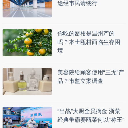
途经市民请绕行
你吃的瓯柑是温州产的
吗？本土瓯柑面临生存困
境
美容院给顾客使用“三无”产
品？市监立案调查
“出战”大厨全员摘金 浙菜
经典争霸赛瓯菜何以“称王”