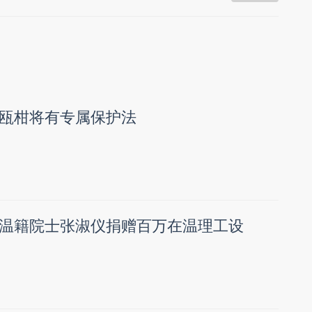
瓯柑将有专属保护法
温籍院士张淑仪捐赠百万在温理工设