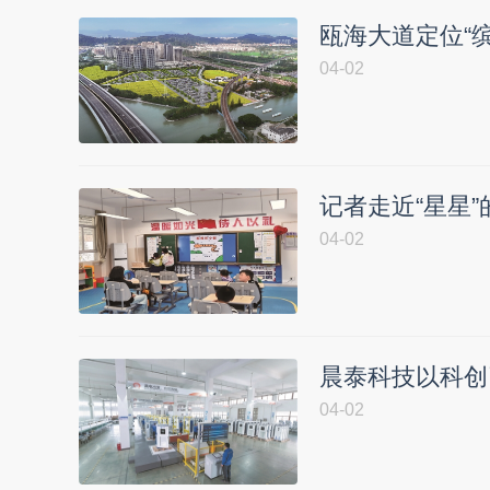
瓯海大道定位“缤
04-02
记者走近“星星”
04-02
晨泰科技以科创
04-02