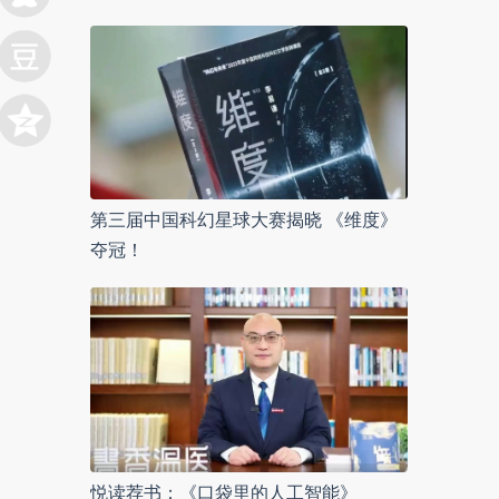
第三届中国科幻星球大赛揭晓 《维度》
夺冠！
悦读荐书：《口袋里的人工智能》