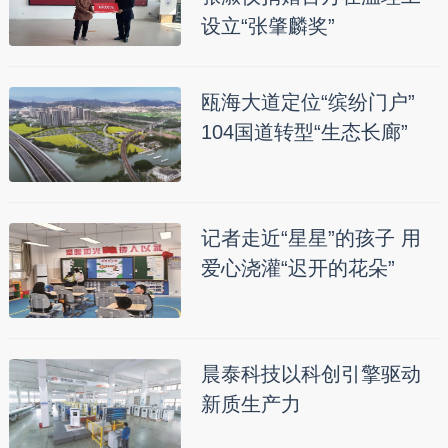
设立“张肇麟奖”
瓯海大道定位“缤纷门户”
104国道转型“生态长廊”
记者走近“星星”的孩子 用
爱心浇灌“迟开的花朵”
晨泰科技以科创引擎驱动
新质生产力