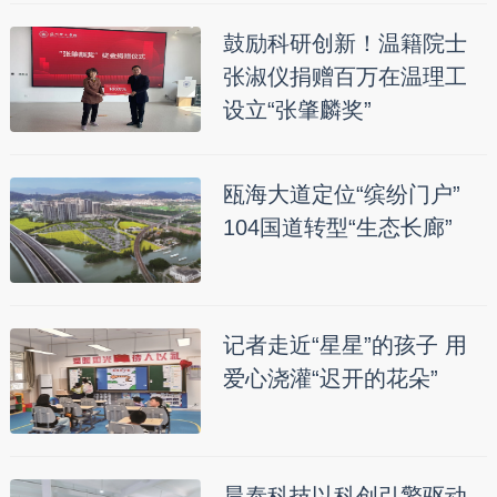
鼓励科研创新！温籍院士
张淑仪捐赠百万在温理工
设立“张肇麟奖”
瓯海大道定位“缤纷门户”
104国道转型“生态长廊”
记者走近“星星”的孩子 用
爱心浇灌“迟开的花朵”
晨泰科技以科创引擎驱动