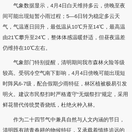
气象数据显示，4月4日白天维持多云，傍晚至夜
间可能出现短暂小雨过程；5—6日转为稳定多云天
气，气温逐日回升，最低温从10℃升至14℃，最高温
由21℃攀升至24℃，整体体感温暖舒适，但昼夜温差
仍维持在10℃左右。
气象部门特别提醒，清明期间我市森林火险等级
较高。受弱冷空气南下影响，4月4日傍晚可能出现短
时阵风6-7级，配合假期少雨特征，林区植被极易引发
明火。建议市民祭扫时严格遵守“无烟祭扫”规定，采用
鲜花替代传统焚香烧纸，杜绝火种入林。
作为二十四节气中兼具自然与人文内涵的节日，
清明既有踏青春耕的物候特征，又承载着慎终追远的