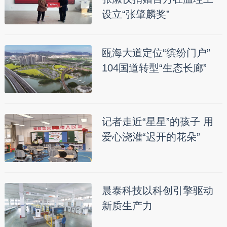
设立“张肇麟奖”
瓯海大道定位“缤纷门户”
104国道转型“生态长廊”
记者走近“星星”的孩子 用
爱心浇灌“迟开的花朵”
晨泰科技以科创引擎驱动
新质生产力