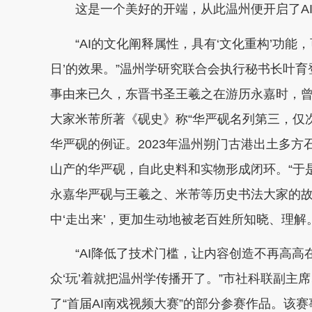
这是一个美好的开端，从此温州便开启了AI
“AI的文化阐释属性，具有‘文化重构’功能，
日’的效果。”温州学研究联合会执行秘书长叶
事由来已久，东晋书圣王羲之在游历永嘉时，曾
大家米芾所著《砚史》称“华严砚名列第三，仅
华严砚的例证。2023年温州朔门古港出土多
山产的华严砚，自此史料和实物形成闭环。“于
永嘉华严砚与王羲之、米芾等历史书法大家的
中‘走出来’，更加生动地被老百姓所知晓、理解。
“AI降低了技术门槛，让内容创造不再高高
众‘玩’着就把温州学传播开了。”市社科联副主
了“首届AI南戏视频大赛”的部分参赛作品。该