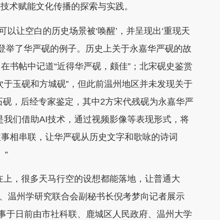
技术赋能文化传播的探索与实践。
可以让空白的历史场景被‘唤醒’，并呈现出‘重现天
育登举了华严砚的例子。历史上关于永嘉华严砚的故
在书帖中记道“近得华严砚，颇佳”；北宋砚史鉴赏
次于玉砚和方城砚”，但此前温州地区并未发现关于
方石砚，后经专家鉴定，其中2方宋代残砚为永嘉华严
是我们借助AI技术，通过视频影像等表现形式，将
故事相串联，让华严砚从历史文字和歌咏的诗词
”
在上，很多天马行空的设想都能落地，让普通大
席、温州学研究联合会副秘书长倪考梦向记者展示
赛事于日前由市社科联、鹿城区人民政府、温州大学