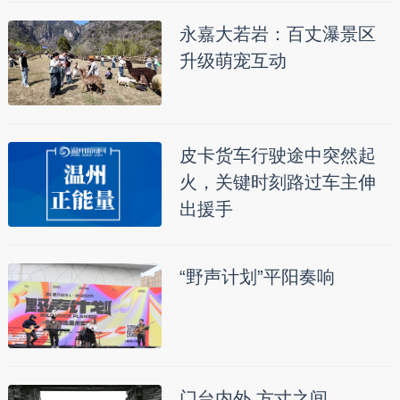
永嘉大若岩：百丈瀑景区
升级萌宠互动
皮卡货车行驶途中突然起
火，关键时刻路过车主伸
出援手
“野声计划”平阳奏响
门台内外 方寸之间