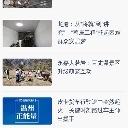
龙港：从“将就”到“讲
究”，“善居工程”托起困难
群众安居梦
永嘉大若岩：百丈瀑景区
升级萌宠互动
皮卡货车行驶途中突然起
火，关键时刻路过车主伸
出援手