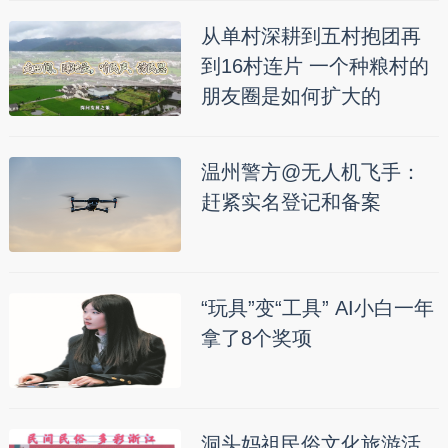
从单村深耕到五村抱团再
到16村连片 一个种粮村的
朋友圈是如何扩大的
温州警方@无人机飞手：
赶紧实名登记和备案
“玩具”变“工具” AI小白一年
拿了8个奖项
洞头妈祖民俗文化旅游活