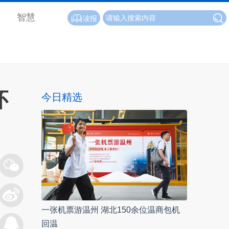
智慧
读报
怀
今日精选
一张机票游温州 湖北150余位温商包机
回温