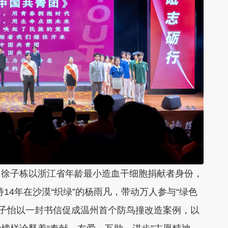
徐子栋以浙江省年龄最小造血干细胞捐献者身份，
持14年在沙漠“织绿”的杨雨凡，带动万人参与“绿色
”何子怡以一封书信促成温州首个防鸟撞改造案例，以