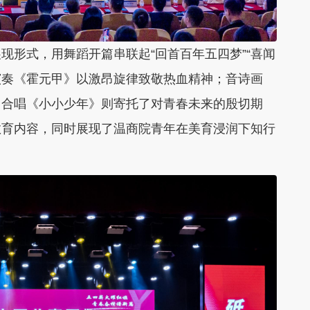
形式，用舞蹈开篇串联起“回首百年五四梦”“喜闻
乐演奏《霍元甲》以激昂旋律致敬热血精神；音诗画
；合唱《小小少年》则寄托了对青春未来的殷切期
教育内容，同时展现了温商院青年在美育浸润下知行