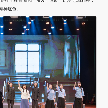
榜样诠释着“奉献、友爱、互助、进步”志愿精神，
的精神底色。