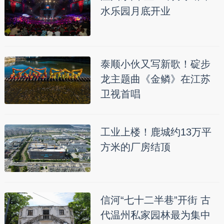
水乐园月底开业
泰顺小伙又写新歌！碇步
龙主题曲《金鳞》在江苏
卫视首唱
工业上楼！鹿城约13万平
方米的厂房结顶
信河“七十二半巷”开街 古
代温州私家园林最为集中