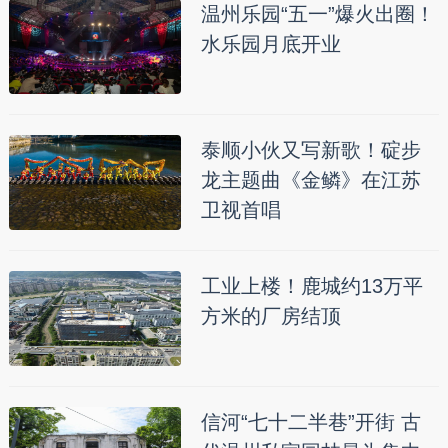
温州乐园“五一”爆火出圈！
水乐园月底开业
泰顺小伙又写新歌！碇步
龙主题曲《金鳞》在江苏
卫视首唱
工业上楼！鹿城约13万平
方米的厂房结顶
信河“七十二半巷”开街 古