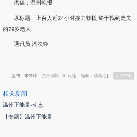
供稿：
温州晚报
原标题：
上百人近24小时接力救援 终于找到走失
的79岁老人
通讯员 潘泱铮
本文转自：
温州新闻网 66wz.com
监制：张佳玮
责任编辑：叶双莲
编辑：诸葛之伊
新闻中心
相关新闻
温州正能量-动态
【专题】温州正能量