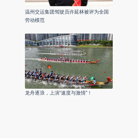
温州交运集团驾驶员许延林被评为全国
劳动模范
龙舟逐浪，上演“速度与激情”！