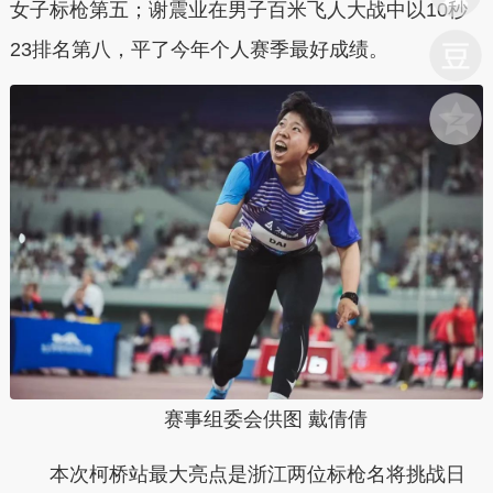
女子标枪第五；
谢震业在男子百米飞人大战中以10秒
23排名第八，平了今年个人赛季最好成绩。
赛事组委会供图 戴倩倩
本次柯桥站最大亮点是浙江两位标枪名将挑战日