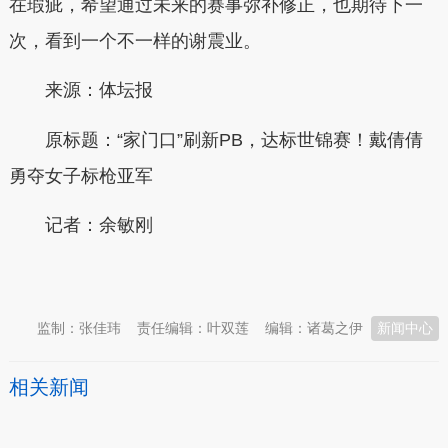
在瑕疵，希望通过未来的赛事弥补修正，也期待下一
次，看到一个不一样的谢震业。
来源：体坛报
原标题：
“家门口”刷新PB，达标世锦赛！戴倩倩
勇夺女子标枪亚军
记者：余敏刚
本文转自：
温州新闻网 66wz.com
监制：张佳玮
责任编辑：叶双莲
编辑：诸葛之伊
新闻中心
相关新闻