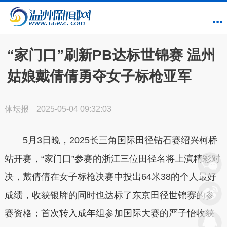
“家门口”刷新PB达标世锦赛 温州
姑娘戴倩倩勇夺女子标枪亚军
体坛报
2025-05-04 09:32:03
5月3日晚，2025长三角国际田径钻石赛绍兴柯桥
站开赛，
“
家门口”参赛的浙江三位田径名将上演精彩对
决，
戴倩倩在女子标枪决赛中投出64米38的个人最好
成绩，收获银牌的同时也达标了东京田径世锦赛的参
赛资格；
首次转入成年组参加国际大赛的严子怡收获