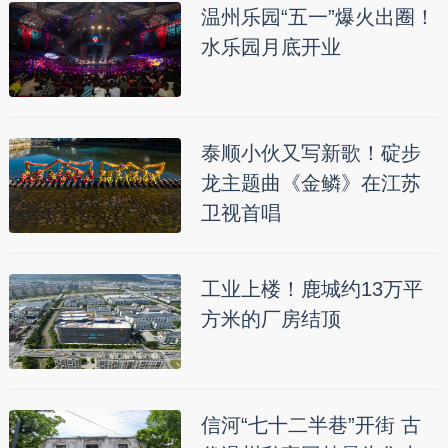
温州乐园“五一”爆火出圈！
水乐园月底开业
泰顺小伙又写新歌！碇步
龙主题曲《金鳞》在江苏
卫视首唱
工业上楼！鹿城约13万平
方米的厂房结顶
信河“七十二半巷”开街 古