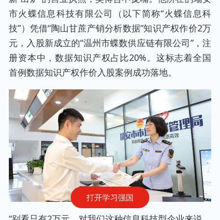
市火蝶信息科技有限公司（以下简称“火蝶信息科
技”）凭借“陶山甘蔗产销分析数据”知识产权作价2万
元，入股新成立的“温州市蝶数供应链有限公司”，注
册资本中，数据知识产权占比20%。这标志着全国
首例数据知识产权作价入股案例成功落地。
打开学习强国
“别看只有2万元，对我们这种信息科技型企业来说，