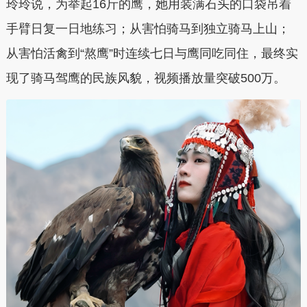
玲玲说，为举起16斤的鹰，她用装满石头的口袋吊着
手臂日复一日地练习；从害怕骑马到独立骑马上山；
从害怕活禽到“熬鹰”时连续七日与鹰同吃同住，最终实
现了骑马驾鹰的民族风貌，视频播放量突破500万。