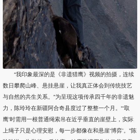
“我印象最深的是《非遗猎鹰》视频的拍摄，连续
数日攀爬山峰、悬挂悬崖，让我真正体会到传统技艺
与自然的共生关系。”为呈现这项传承四千年的非遗魅
力，陈玲玲在新疆阿合奇县度过了整整一个月。“‘取
鹰’时需用一根普通绳索吊在近乎垂直的崖壁上，实际
上绳子只是心理安慰，每一步都像在和悬崖‘博弈’。”陈