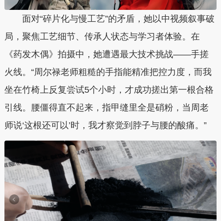
面对“碎片化与慢工艺”的矛盾，她以中视频叙事破
局，聚焦工艺细节、传承人状态与学习者体验。在
《药发木偶》拍摄中，她遭遇最大技术挑战——手搓
火线。“周尔禄老师粗糙的手指能精准把控力度，而我
坐在竹椅上反复尝试5个小时，才成功搓出第一根合格
引线。腰僵得直不起来，指甲缝里全是硝粉，当周老
师说‘这根还可以’时，我才察觉到脖子与腰的酸痛。”