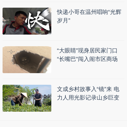
快递小哥在温州唱响“光辉
岁月”
“大眼睛”现身居民家门口
“长嘴巴”闯入闹市区商场
文成乡村故事入“镜”来 电
力人用光影记录山乡巨变