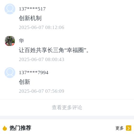
137****517
聚焦老百姓的急难愁盼，长三角“三省一
创新机制
市”持续突破行政壁垒，通过建立跨省域
2025-06-07 08:12:06
协作机制，破解民生难题。目前，跨省域
华
警务协作等154项制度创新已常态化实
让百姓共享长三角“幸福圈”。
施，其中57项向全国复制推广。
2025-06-07 08:00:43
137****7994
创新
2025-06-07 07:56:09
查看更多评论
热门推荐
更多