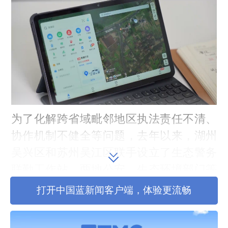
为了化解跨省域毗邻地区执法责任不清、
协作机制不健全等问题，去年以来，湖州
吴兴区和苏州吴江区联手设立了生态警务
联勤工作站。两地公安、生态环境部门等
执法人员常态化入驻，办案证据、处罚决
打开中国蓝新闻客户端，体验更流畅
定等都可以跨省域互认。