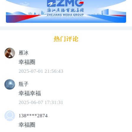
雁冰
幸福圈
湖州市吴兴区织里镇乔溇村村民：
现在有
2025-07-01 21:56:43
了联勤警务站，可能只需要一个电话，他
瓶子
们就能够马上两省之间相互联动。
幸福幸福
2025-06-07 17:31:31
138****2874
幸福圈