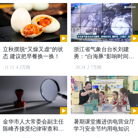
省社科院发展战略和公共政策研究院研究
员 周盛：
一体推动了硬件联通和机制协
同，显著地降低了群众跨省办事的时间和
成本，也在更大范围更多领域实现了公共
服务的均衡和可及。
立秋摆脱“又燥又虚”的状
浙江省气象台台长刘建
态 建议把早餐换一换！
勇：“白海豚”影响时间长
需防范“三碰头”风险
11:13
4.2万阅
20:24
2.7万阅
金华市人大常委会副主任
暑期课堂搬进供电营业厅
陈峰齐接受纪律审查和监
学习安全节约用电知识
随着跨省域合作越来越紧密，“三省一
察调查