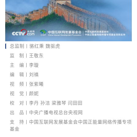
总监制丨骆红秉 魏驱虎
监 制丨王敬东
主 编丨李璇
编 辑丨刘禛
视 频丨张紫曦
视 觉丨颜妮
校 对丨李丹 孙洁 梁雅琴 闫田田
出 品丨中央广播电视总台央视网
支 持丨中国互联网发展基金会中国正能量网络传播专项
基金