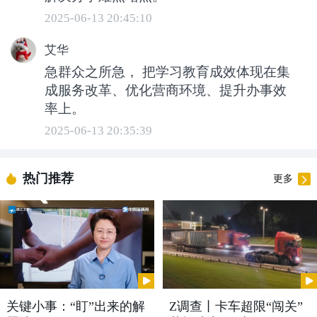
2025-06-13 20:45:10
艾华
急群众之所急， 把学习教育成效体现在集
成服务改革、优化营商环境、提升办事效
率上。
2025-06-13 20:35:39
热门推荐
更多
关键小事：“盯”出来的解
Z调查丨卡车超限“闯关”