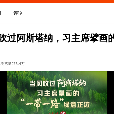
刊
评论
当风吹过阿斯塔纳，习主席擘画的
6
浏览量
276.4万