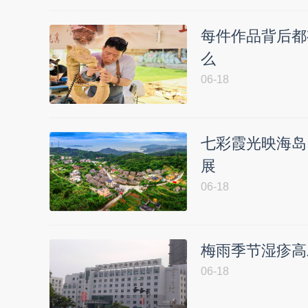
每件作品背后都
么
06-18
七彩霞光映海岛
展
06-18
梅雨季节湿疹高
06-18