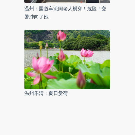
温州：国道车流间老人横穿！危险！交
警冲向了她
温州乐清：夏日赏荷