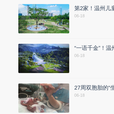
第2家！温州儿
06-18
“一语千金”！
06-18
27周双胞胎的“
06-18