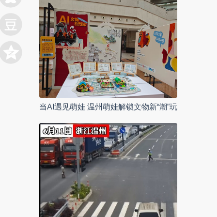
当AI遇见萌娃 温州萌娃解锁文物新“潮”玩