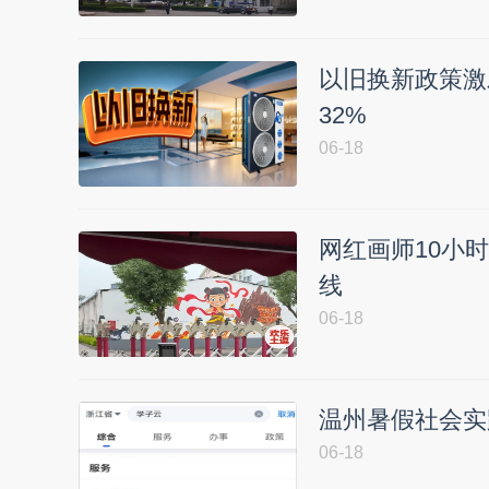
以旧换新政策激
32%
06-18
网红画师10小
线
06-18
温州暑假社会实
06-18