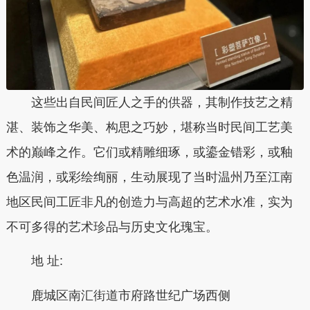
这些出自民间匠人之手的供器，其制作技艺之精
湛、装饰之华美、构思之巧妙，堪称当时民间工艺美
术的巅峰之作。它们或精雕细琢，或鎏金错彩，或釉
色温润，或彩绘绚丽，生动展现了当时温州乃至江南
地区民间工匠非凡的创造力与高超的艺术水准，实为
不可多得的艺术珍品与历史文化瑰宝。
地 址:
鹿城区南汇街道市府路世纪广场西侧