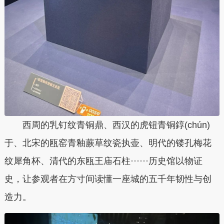
西周的乳钉纹青铜鼎、西汉的虎钮青铜錞(chún)
于、北宋的瓯窑青釉蕨草纹瓷执壶、明代的镂孔梅花
纹犀角杯、清代的东瓯王庙石柱······历史馆以物证
史，让参观者在方寸间读懂一座城的五千年韧性与创
造力。