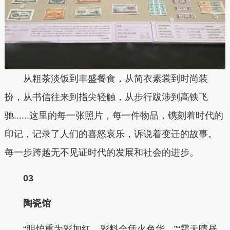
从粗茶淡饭到丰盛餐食，从简衣素裳到时尚装
扮，从书信往来到指尖轻触，从步行跋涉到高铁飞
驰......这里的每一张照片，每一件物品，镌刻着时代的
印记，记录了人们的喜怒哀乐，诉说着变迁的故事。
每一步跨越无不见证时代的发展和社会的进步。
0
3
陶瓷馆
“明炉重为彩加红，彩料全凭火色华。”“霜天晴昼