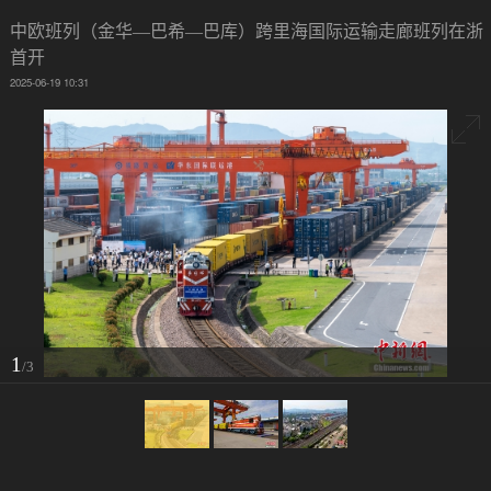
中欧班列（金华—巴希—巴库）跨里海国际运输走廊班列在浙
首开
2025-06-19 10:31
1
/3