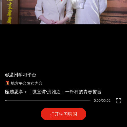
@温州学习平台
地方平台发布内容
瓯越思享＋丨微宣讲·庞雅之：一杆秤的青春誓言
0:00
/
05:02
打开学习强国