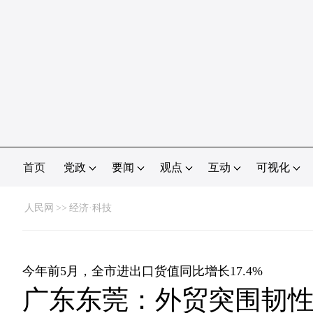
首页
党政
要闻
观点
互动
可视化
人民网
>>
经济·科技
今年前5月，全市进出口货值同比增长17.4%
广东东莞：外贸突围韧性