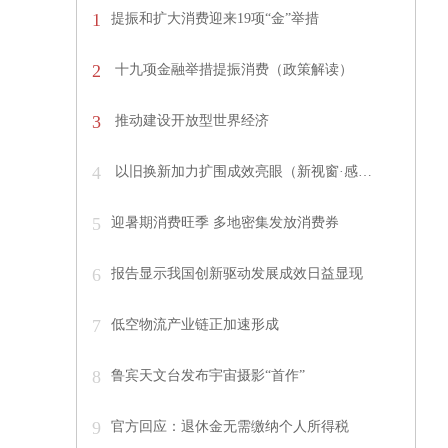
1
提振和扩大消费迎来19项“金”举措
2
十九项金融举措提振消费（政策解读）
3
推动建设开放型世界经济
4
以旧换新加力扩围成效亮眼（新视窗·感…
5
迎暑期消费旺季 多地密集发放消费券
6
报告显示我国创新驱动发展成效日益显现
7
低空物流产业链正加速形成
8
鲁宾天文台发布宇宙摄影“首作”
9
官方回应：退休金无需缴纳个人所得税