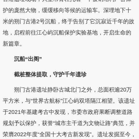
护的庞然大物，缓缓移向等候的运输车。深埋地下十
米的朔门古港2号沉船，终于告别了它沉寂近千年的故
地，启程前往江心屿沉船保护实验基地，开启生命的
新篇章。
沉船“出阁”
截桩整体提取，守护千年遗珍
朔门古港遗址静卧古城北门之外，总面积逾20万
平方米，与“世界古航标”江心屿双塔隔江相望。该遗址
于2021年基建考古中发现，市委市政府果断调整道路
规划予以保护，获誉“城市主干道为文物让路”典范，并
荣膺2022年度“全国十大考古新发现”。遗址发掘至今，