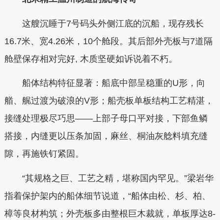
这艘沉睡于7号码头外侧江底的沉船，现存残长
16.7米、宽4.26米，10个舱段。其后部外壳板与7道隔
舱壁保存相对完好, 木质坚硬如诉说着不朽。
船体结构特征显著：船底中部呈稳重的U形，向
艏、艉过渡为破浪的V形；船壳板单板结构工艺精湛，
接缝处理极尽巧思——上部子母口平对接，下部鱼鳞
搭接，内缝更以压条加固，麻丝、桐油灰艌料填充缝
隙，再施铁钉紧固。
“其规格之巨、工艺之精，堪称国内罕见。”梁岩华
指着保护架内的船体细节说道，“船体由松、杉、柏、
樟等良材构筑；外壳板多由整根巨木裁就，单板厚达8-