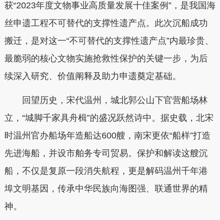
获“2023年度文物事业高质量发展十佳案例”，是我国海
丝申遗工程不可替代的支撑性遗产点。此次沉船成功
搬迁，是对这一“不可替代的支撑性遗产点”内最珍贵、
最脆弱的核心文物实施抢救性保护的关键一步，为后
续深入研究、价值阐释及助力申遗奠定基础。
回望历史，宋代温州，城北郭公山下官营船场林
立，“城脚千家具舟楫”的盛况跃然诗中。据史载，北宋
时温州官办船场年造船达600艘，南宋更依“船样”打造
先进海船，并设市舶务专司贸易。保护和解读这艘沉
船，不仅是复原一段消失航程，更是解码温州千年港
埠文明基因，传承中华民族向海图强、联通世界的精
神。