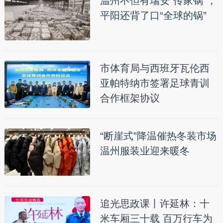
温州不但有瑞安“传家锅”，
平阳还背了口“全球的锅”
市体育局与西班牙瓦伦西
亚帕特纳市签署足球青训
合作框架协议
“断崖式”降温催热冬装市场
温州服装业迎来暖冬
追光思政课丨许延林：十
米车厢三十载 百万行车为