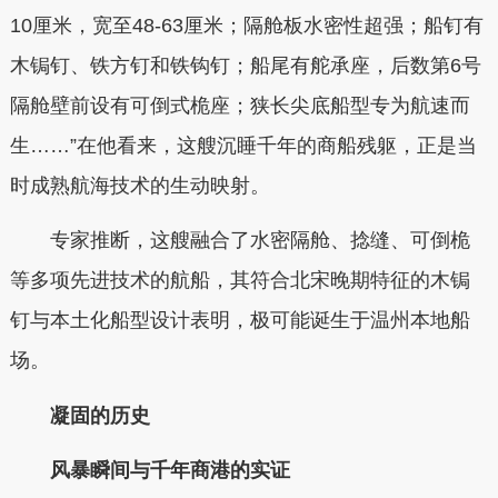
10厘米，宽至48-63厘米；隔舱板水密性超强；船钉有
木锔钉、铁方钉和铁钩钉；船尾有舵承座，后数第6号
隔舱壁前设有可倒式桅座；狭长尖底船型专为航速而
生……”在他看来，这艘沉睡千年的商船残躯，正是当
时成熟航海技术的生动映射。
专家推断，这艘融合了水密隔舱、捻缝、可倒桅
等多项先进技术的航船，其符合北宋晚期特征的木锔
钉与本土化船型设计表明，极可能诞生于温州本地船
场。
凝固的历史
风暴瞬间与千年商港的实证