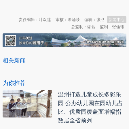
本文转自：
温州新闻网 66wz.com
责任编辑：叶双莲
审核：潘涌燚
编辑：张湉
新闻中心
总监制：缪磊
监制：张佳玮
相关新闻
为你推荐
温州打造儿童成长多彩乐
园 公办幼儿园在园幼儿占
比、优质园覆盖面增幅指
数居全省前列