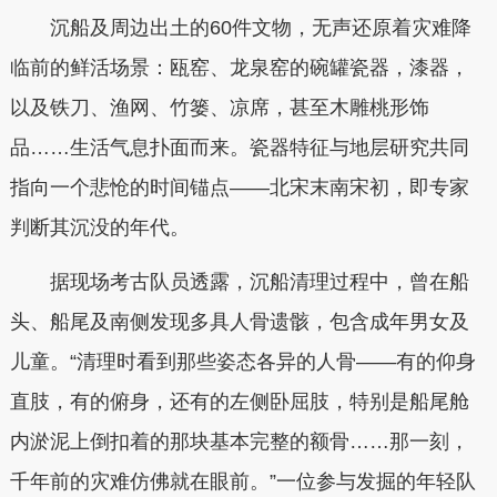
沉船及周边出土的60件文物，无声还原着灾难降
临前的鲜活场景：瓯窑、龙泉窑的碗罐瓷器，漆器，
以及铁刀、渔网、竹篓、凉席，甚至木雕桃形饰
品……生活气息扑面而来。瓷器特征与地层研究共同
指向一个悲怆的时间锚点——北宋末南宋初，即专家
判断其沉没的年代。
据现场考古队员透露，沉船清理过程中，曾在船
头、船尾及南侧发现多具人骨遗骸，包含成年男女及
儿童。“清理时看到那些姿态各异的人骨——有的仰身
直肢，有的俯身，还有的左侧卧屈肢，特别是船尾舱
内淤泥上倒扣着的那块基本完整的额骨……那一刻，
千年前的灾难仿佛就在眼前。”一位参与发掘的年轻队