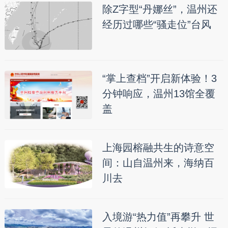
除Z字型“丹娜丝”，温州还
经历过哪些“骚走位”台风
“掌上查档”开启新体验！3
分钟响应，温州13馆全覆
盖
上海园榕融共生的诗意空
间：山自温州来，海纳百
川去
入境游“热力值”再攀升 世