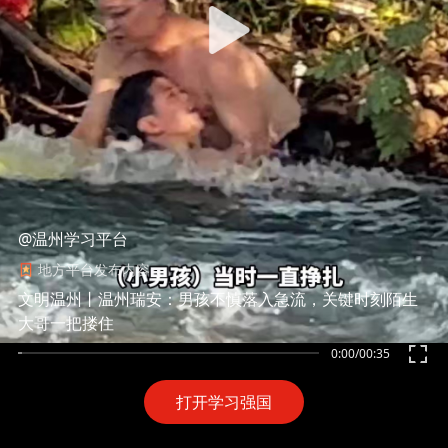
@温州学习平台
地方平台发布内容
文明温州丨温州瑞安：男孩不慎落入急流，关键时刻陌生
大哥一把搂住
0:00
/
00:35
打开学习强国