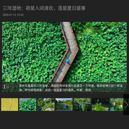
三垟湿地：荷是人间清欢，莲是夏日盛事
2025-07-13 10:03
1
漫步在盛夏的三垟湿地，满园的青绿里偶尔会遇见一方荷塘，微风轻拂泛起一阵涟
/9
漪，荷叶轻轻摇曳，消去一丝丝夏日的燥热。作者：胡有