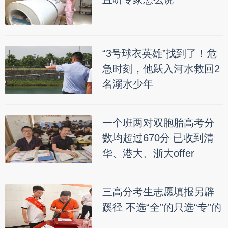
“3号球衣英雄”找到了！危
急时刻，他跃入河水救回2
名溺水少年
一个班两对双胞胎高考分
数均超过670分 已收到清
华、港大、浙大offer
三高分考生志愿填报另辟
蹊径 不选“全”的只选“专”的