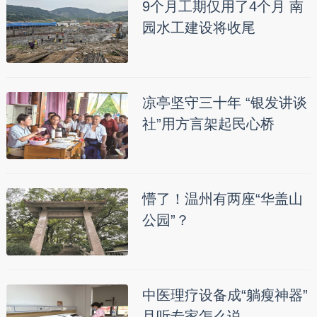
9个月工期仅用了4个月 南
园水工建设将收尾
凉亭坚守三十年 “银发讲谈
社”用方言架起民心桥
懵了！温州有两座“华盖山
公园”？
中医理疗设备成“躺瘦神器”
且听专家怎么说